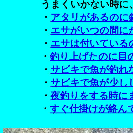
うまくいかない時に、
・
アタリがあるのに
・
エサがいつの間に
・
エサは付いている
・
釣り上げたのに目
・
サビキで魚が釣れ
・
サビキで魚が少し
・
夜釣りをする時に
・
すぐ仕掛けが絡ん