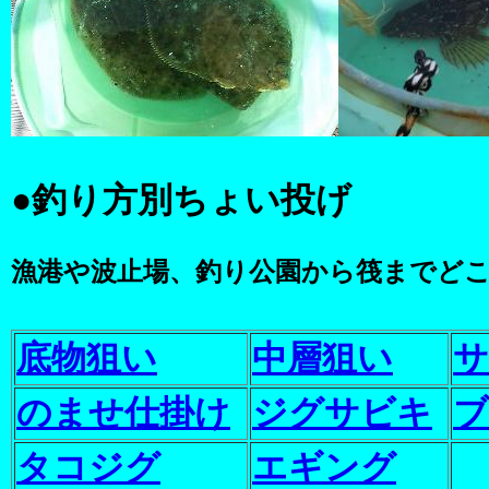
●
釣り方別ちょい投げ
漁港や波止場、釣り公園から筏までど
底物狙い
中層狙い
サ
のませ仕掛け
ジグサビキ
ブ
タコジグ
エギング