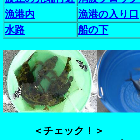
漁港内
漁港の入り口
水路
船の下
＜チェック！＞